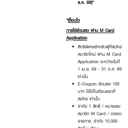
ธ.ค. 69)*
*
เงื่อนไข
การใช้ส่วนลด ผ่าน M Card
Application
สิทธิพิเศษสำหรับผู้ที่สมัคร
สมาชิกใหม่ ผ่าน M Card
Application ระหว่างวันที่
1 เม.ย. 69 - 31 ต.ค. 69
เท่านั้น
E-Coupon ส่วนลด 100
บาท ใช้ได้ในเดือนแรกที่
สมัคร เท่านั้น
จำกัด 1 สิทธิ์ / หมายเลข
สมาชิก M Card / ตลอด
รายการ, จำกัด 10,000