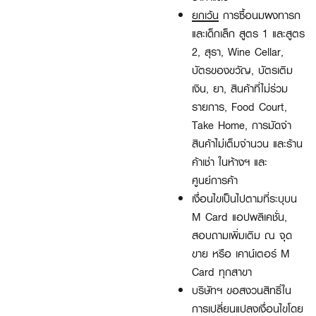
ยกเว้น
การซื้อนมผงทารก
และเด็กเล็ก สูตร 1 และสูตร
2, สุรา, Wine Cellar,
บัตรของขวัญ, บัตรเติม
เงิน, ยา, สินค้าที่ไม่ร่วม
รายการ, Food Court,
Take Home, การมัดจำ
สินค้าไม่เต็มจำนวน และร้าน
ค้าเช่า ในห้างฯ และ
ศูนย์การค้า
เงื่อนไขเป็นไปตามที่ระบุบน
M Card แอปพลิเคชั่น,
สอบถามเพิ่มเติม ณ จุด
ขาย หรือ เคาน์เตอร์ M
Card ทุกสาขา
บริษัทฯ ขอสงวนสิทธิ์ใน
การเปลี่ยนแปลงเงื่อนไขโดย