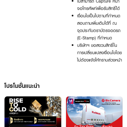
ไม่สามารถ Capture หน้า
จอโทรศัพท์เพื่อรับสิทธิ์ได้
เงื่อนไขเป็นไปตามที่กำหนด
สอบถามเพิ่มเติมได้ที่ ณ
จุดประทับตราบัตรจอดรถ
(E-Stamp) ที่กำหนด
บริษัทฯ ขอสงวนสิทธิ์ใน
การเปลี่ยนแปลงเงื่อนไขโดย
ไม่ต้องแจ้งให้ทราบล่วงหน้า
โปรโมชั่นแนะนำ