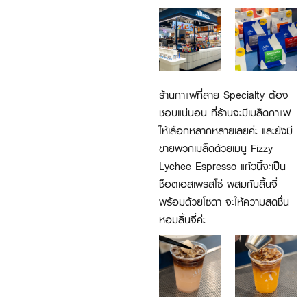
ร้านกาแฟที่สาย Specialty ต้อง
ชอบแน่นอน ที่ร้านจะมีเมล็ดกาแฟ
ให้เลือกหลากหลายเลยค่ะ และยังมี
ขายพวกเมล็ดด้วยเมนู Fizzy
Lychee Espresso แก้วนี้จะเป็น
ช็อตเอสเพรสโซ่ ผสมกับลิ้นจี่
พร้อมด้วยโซดา จะให้ความสดชื่น
หอมลิ้นจี่ค่ะ