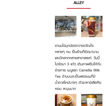
ALLEY
ชานมไข่มุกน้องกวางขวัญใจ
หลายๆ คน เป็นร้านที่เปิดมานาน
และมีหลากหลายสาขาเลยค่ะ วันนี้
ไปจัดมา 3 แก้ว เติมคาเฟอีนให้กับ
ร่างกาย เมนูแรก Camellia Milk
Tea ด้านบนจะเป็นฟองนมที่มี
น้ำตาลไหม้บางๆ ตัวชาคามิเลียคือ
หอม ละมุนมาก