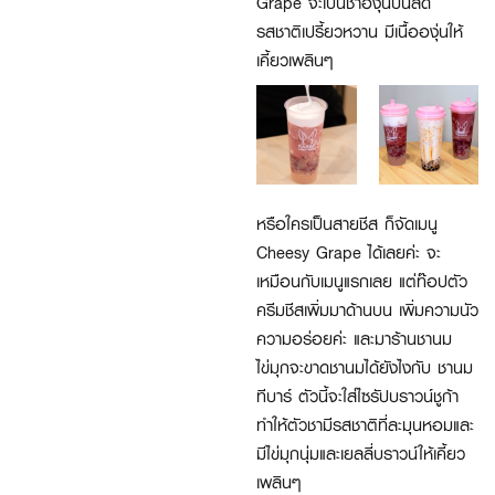
Grape จะเป็นชาองุ่นปั่นสด
รสชาติเปรี้ยวหวาน มีเนื้อองุ่นให้
เคี้ยวเพลินๆ
หรือใครเป็นสายชีส ก็จัดเมนู
Cheesy Grape ได้เลยค่ะ จะ
เหมือนกับเมนูแรกเลย แต่ท๊อปตัว
ครีมชีสเพิ่มมาด้านบน เพิ่มความนัว
ความอร่อยค่ะ และมาร้านชานม
ไข่มุกจะขาดชานมได้ยังไงกับ ชานม
ทีบาร์ ตัวนี้จะใส่ไซรัปบราวน์ชูก้า
ทำให้ตัวชามีรสชาติที่ละมุนหอมและ
มีไข่มุกนุ่มและเยลลี่บราวน์ให้เคี้ยว
เพลินๆ