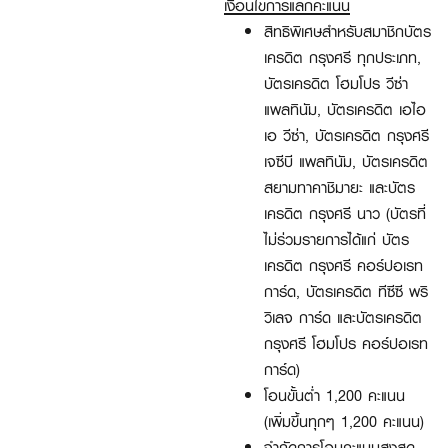
เงื่อนไขการแลกคะแนน
สิทธิพิเศษสำหรับสมาชิกบัตร
เครดิต กรุงศรี ทุกประเภท
,
บัตรเครดิต โฮมโปร วีซ่า
แพลทินัม
,
บัตรเครดิต เอไอ
เอ วีซ่า
,
บัตรเครดิต กรุงศรี
เจซีบี แพลทินัม
,
บัตรเครดิต
สยามทาคาชิมายะ และ
บัตร
เครดิต กรุงศรี นาว
(บัตรที่
ไม่ร่วมรายการได้แก่ บัตร
เครดิต กรุงศรี คอร์ปอเรท
การ์ด
,
บัตรเครดิต ทีซีซี พริ
วิเลจ การ์ด และบัตรเครดิต
กรุงศรี โฮมโปร คอร์ปอเรท
การ์ด)
โอนขั้นต่ำ 1,200
คะแนน
(เพิ่มขึ้นทุกๆ
1,200
คะแนน)
จำกัดการโอนคะแนนสูงสุด