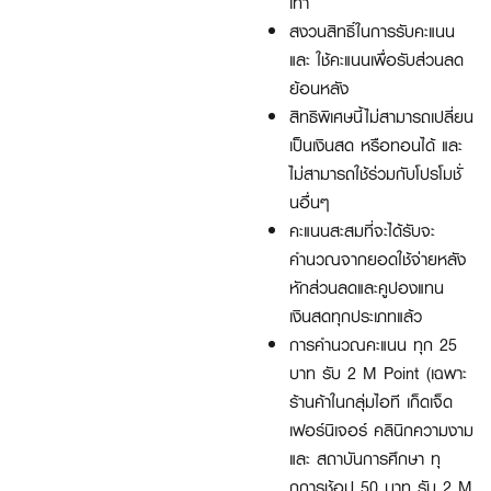
เท่า
สงวนสิทธิ์ในการรับคะแนน
และ ใช้คะแนนเพื่อรับส่วนลด
ย้อนหลัง
สิทธิพิเศษนี้ไม่สามารถเปลี่ยน
เป็นเงินสด หรือทอนได้ และ
ไม่สามารถใช้ร่วมกับโปรโมชั่
นอื่นๆ
คะแนนสะสมที่จะได้รับจะ
คำนวณจากยอดใช้จ่ายหลัง
หักส่วนลดและคูปองแทน
เงินสดทุกประเภทแล้ว
การคำนวณคะแนน ทุก 25
บาท รับ 2 M Point (เฉพาะ
ร้านค้าในกลุ่มไอที เก็ดเจ็ด
เฟอร์นิเจอร์ คลินิกความงาม
และ สถาบันการศึกษา ทุ
กการช้อป 50 บาท รับ 2 M