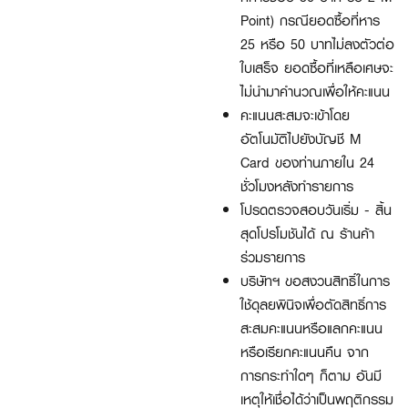
Point) กรณียอดซื้อที่หาร
25 หรือ 50 บาทไม่ลงตัวต่อ
ใบเสร็จ ยอดซื้อที่เหลือเศษจะ
ไม่นำมาคำนวณเพื่อให้คะแนน
คะแนนสะสมจะเข้าโดย
อัตโนมัติไปยังบัญชี M
Card ของท่านภายใน 24
ชั่วโมงหลังทำรายการ
โปรดตรวจสอบวันเริ่ม - สิ้น
สุดโปรโมชันได้ ณ ร้านค้า
ร่วมรายการ
บริษัทฯ ขอสงวนสิทธิ์ในการ
ใช้ดุลยพินิจเพื่อตัดสิทธิ์การ
สะสมคะแนนหรือแลกคะแนน
หรือเรียกคะแนนคืน จาก
การกระทำใดๆ ก็ตาม อันมี
เหตุให้เชื่อได้ว่าเป็นพฤติกรรม