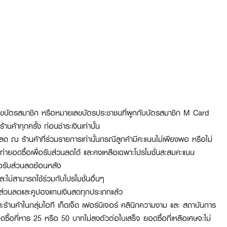
ขบัตรสมาชิก หรือหมายเลขบัตรประชาชนที่ผูกกับบัตรสมาชิก M Card
ค้าทุกครั้ง ก่อนชำระเงินเท่านั้น
ลด ณ ร้านค้าที่ร่วมรายการเท่านั้นกรณีลูกค้ามีคะแนนไม่เพียงพอ หรือไม่
ท่ายอดซื้อเพื่อรับส่วนลดได้ และคงเหลือเฉพาะโปรโมชั่นสะสมคะแนน
ื่อรับส่วนลดย้อนหลัง
ละไม่สามารถใช้ร่วมกับโปรโมชั่นอื่นๆ
กส่วนลดและคูปองแทนเงินสดทุกประเภทแล้ว
ะร้านค้าในกลุ่มไอที เก็ดเจ็ด เฟอร์นิเจอร์ คลินิกความงาม
และ สถาบันการ
ซื้อที่หาร
25
หรือ
50
บาทไม่ลงตัวต่อใบเสร็จ ยอดซื้อที่เหลือเศษจะไม่