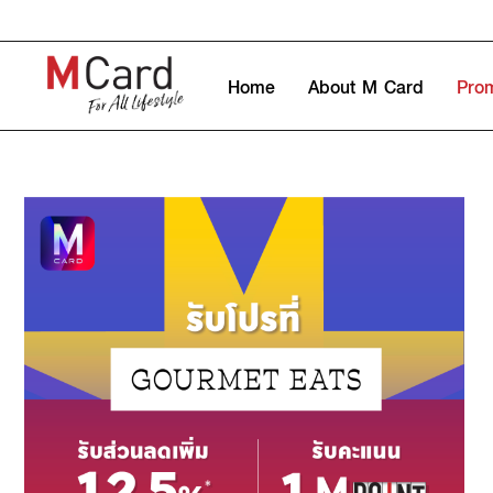
Home
About M Card
Pro