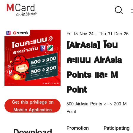
Fri 15 Nov 24 - Thu 31 Dec 26
[AirAsia] โอน
คะแนน AirAsia
Points และ M
Point
Get this privilege on
500 AirAsia Points <--> 200 M
Mobile Application
Point
Promotion
Paticipating
Download