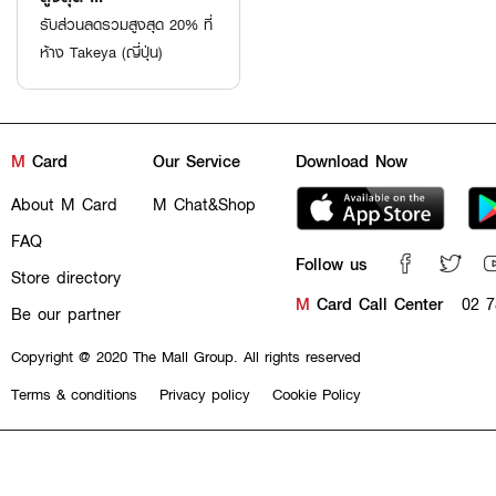
รับส่วนลดรวมสูงสุด 20% ที่
ห้าง Takeya (ญี่ปุ่น)
M
Card
Our Service
Download Now
About M Card
M Chat&Shop
FAQ
Follow us
Store directory
M
Card Call Center
02 7
Be our partner
Copyright @ 2020 The Mall Group. All rights reserved
Terms & conditions
Privacy policy
Cookie Policy