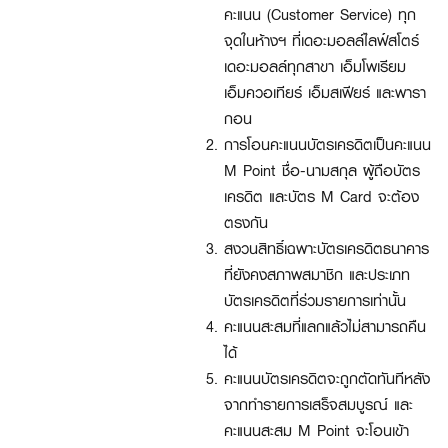
คะแนน (Customer Service) ทุก
จุดในห้างฯ ที่เดอะมอลล์ไลฟ์สโตร์
เดอะมอลล์ทุกสาขา เอ็มโพเรียม
เอ็มควอเทียร์ เอ็มสเฟียร์ และพารา
กอน
การโอนคะแนนบัตรเครดิตเป็นคะแนน
M Point ชื่อ-นามสกุล ผู้ถือบัตร
เครดิต และบัตร M Card จะต้อง
ตรงกัน
สงวนสิทธิ์เฉพาะบัตรเครดิตธนาคาร
ที่ยังคงสภาพสมาชิก และประเภท
บัตรเครดิตที่ร่วมรายการเท่านั้น
คะแนนสะสมที่แลกแล้วไม่สามารถคืน
ได้
คะแนนบัตรเครดิตจะถูกตัดทันทีหลัง
จากทำรายการเสร็จสมบูรณ์ และ
คะแนนสะสม M Point จะโอนเข้า