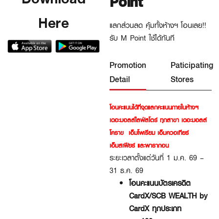
Point
Here
แลกส่วนลด คุ้มทั้งห้างฯ โอนเลย!!
รับ M Point ใช้ได้ทันที
Promotion
Paticipating
Detail
Stores
โอนคะแนนได้ที่จุดแลกคะแนนภายในห้างฯ
เดอะมอลล์ไลฟ์สโตร์ ทุกสาขา เดอะมอลล์
โคราข เอ็มโพเรียม เอ็มควอเทียร์
เอ็มสเฟียร์ และพารากอน
ระยะเวลาตั้งแต่วันที่
1 ม.
ค
. 69 –
31
ธ
.
ค
. 69
โอนคะแนน
บัตรเครดิต
CardX/SCB WEALTH by
CardX
ทุกประเภท