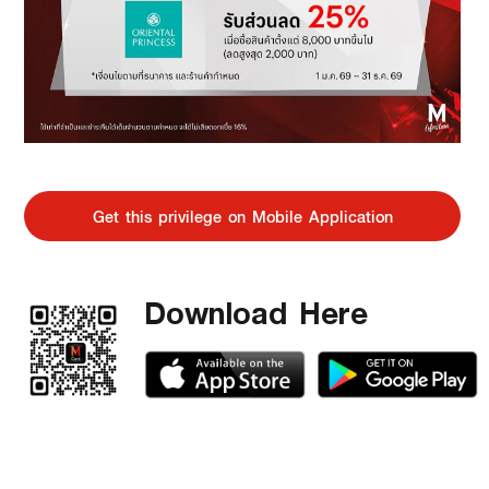
Get this privilege on Mobile Application
Download Here