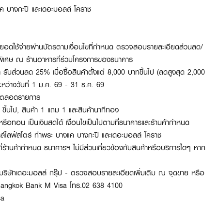
งแค บางกะปิ และเดอะมอลล์ โคราช
่มียอดใช้จ่ายผ่านบัตรตามเงื่อนไขที่กำหนด ตรวจสอบรายละเอียดส่วนลด/
ทธิพิเศษ ณ ร้านอาหารที่ร่วมโครงการของธนาคาร
 รับส่วนลด 25% เมื่อซื้อสินค้าตั้งแต่ 8,000 บาทขึ้นไป (ลดสูงสุด 2,000
ะหว่างวันที่ 1 ม.ค. 69 - 31 ธ.ค. 69
 / ตลอดรายการ
0% ขึ้นไป, สินค้า 1 แถม 1 และสินค้านาทีทอง
หรือทอน เป็นเงินสดได้ เงื่อนไขเป็นไปตามที่ธนาคารและร้านค้ากำหนด
ลล์ไลฟ์สโตร์ ท่าพระ บางแค บางกะปิ และเดอะมอลล์ โคราช
ี่ร้านค้ากำหนด ธนาคารฯ ไม่มีส่วนเกี่ยวข้องกับสินค้าหรือบริการใดๆ หาก
ิษัทเดอะมอลล์ กรุ๊ป - ตรวจสอบรายละเอียดเพิ่มเติม ณ จุดขาย หรือ
ดิต Bangkok Bank M Visa โทร.02 638 4100
sa