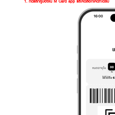
1. กดแลกคูปองใน M Card app และคัดลอกโค้ดที่ได้รับ