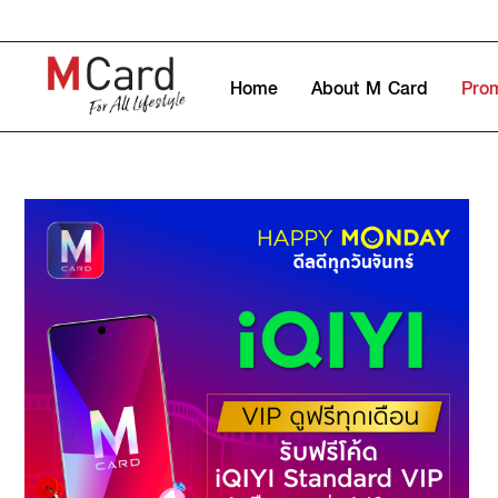
Home
About M Card
Pro