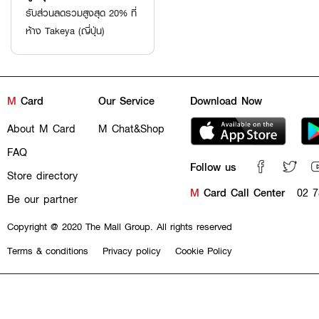
รับส่วนลดรวมสูงสุด 20% ที่
ห้าง Takeya (ญี่ปุ่น)
M
Card
Our Service
Download Now
About M Card
M Chat&Shop
FAQ
Follow us
Store directory
M
Card Call Center
02 7
Be our partner
Copyright @ 2020 The Mall Group. All rights reserved
Terms & conditions
Privacy policy
Cookie Policy