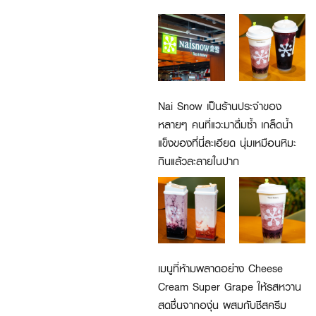
Nai Snow เป็นร้านประจำของ
หลายๆ คนที่แวะมาดื่มซ้ำ เกล็ดน้ำ
แข็งของที่นี่ละเอียด นุ่มเหมือนหิมะ
กินแล้วละลายในปาก
เมนูที่ห้ามพลาดอย่าง Cheese
Cream Super Grape ให้รสหวาน
สดชื่นจากองุ่น ผสมกับชีสครีม