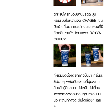
สำหรับใครที่ชอบชานมรสละมุน
หอมแบบไม่หวานจัด CHAGEE เป็น
อีกร้านที่อยากแนะนำ จุดเด่นของที่นี่
คือกลิ่นชาแท้ๆ โดยเฉพาะ BO•YA
ชานมมะลิ
ที่หอมชัดตั้งแต่ยกแก้วขึ้นมา กลิ่นมะ
ลิอ่อนๆ ผสมกับรสนมที่นุ่มละมุน
ดื่มแล้วรู้สึกสบาย ไม่หนัก ไม่เลี่ยน
และรสชาติออกมาสมดุล ชาเด่น นม
นัว หวานกำลังดี ดื่มได้เรื่อยๆ เลย
ค่ะ