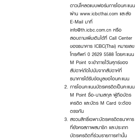
ดาวน์โหลดแบบฟอร์มการโอนคะแนน
ผ่าน www.icbcthai.com และส่ง
E-Mail มาที่
info@th.icbc.com.cn หรือ
สอบถามเพิ่มเติมได้ที่ Call Center
ของธนาคาร ICBC(Thai) หมายเลข
โทรศัพท์ 0 2629 5588 โดยคะแนน
M Point จะเข้าภายใวันศุกร์ของ
สัปดาห์ถัดไปนับจากสัปดาห์ที่
ธนาคารได้รับข้อมูลขอโอนคะแนน
การโอนคะแนนบัตรเครดิตเป็นคะแนน
M Point ชื่อ-นามสกุล ผู้ถือบัตร
เครดิต และบัตร M Card จะต้อง
ตรงกัน
สงวนสิทธิ์เฉพาะบัตรเครดิตธนาคาร
ที่ยังคงสภาพสมาชิก และประเภท
บัตรเครดิตที่ร่วมรายการเท่านั้น