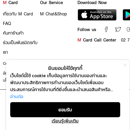
M
Card
Our Service
Download Now
เกี่ยวกับ M Card
M Chat&Shop
FAQ
Follow us
ค้นหาร้านค้า
M
Card Call Center
02 7
ร่วมเป็นพันธมิตรกับ
เรา
Copyright @ 2020 The Mall Group. All rights reserved
ยินยอมให้ใช้คุกกี้
ข้อตกลงและเงื่อนไขการให้บริการ
นโยบายความเป็นส่วนตัว
เว็บไซต์นี้ใช้ cookie เก็บข้อมูลการใช้งานของท่านและ
นโยบายคุกกี้
พัฒนาประสิทธิภาพการทำงานของเว็บไซต์เพื่อมอบ
ประสบการณ์การใช้งานที่ดียิ่งขึ้นและนำเสนอสินค้าหรือ
บริการที่เหมาะสมให้แก่ท่าน หากท่านใช้งานเว็บไซต์นี้ต่อไป
อ่านต่อ
โดยไม่มีการปรับตั้งค่าใดๆ ถือว่าท่านยอมรับตาม
“นโยบาย
ยอมรับ
การใช้งาน cookie” (“Cookie Policy”) ของเรา
เรียนรู้เพิ่มเติม