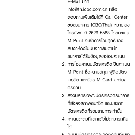
E-Mail มาที่
info@th.icbc.com.cn หรือ
สอบถามเพิ่มเติมได้ที่ Call Center
ของธนาคาร ICBC(Thai) หมายเลข
โทรศัพท์ 0 2629 5588 โดยคะแนน
M Point จะเข้าภายใวันศุกร์ของ
สัปดาห์ถัดไปนับจากสัปดาห์ที่
ธนาคารได้รับข้อมูลขอโอนคะแนน
การโอนคะแนนบัตรเครดิตเป็นคะแนน
M Point ชื่อ-นามสกุล ผู้ถือบัตร
เครดิต และบัตร M Card จะต้อง
ตรงกัน
สงวนสิทธิ์เฉพาะบัตรเครดิตธนาคาร
ที่ยังคงสภาพสมาชิก และประเภท
บัตรเครดิตที่ร่วมรายการเท่านั้น
คะแนนสะสมที่แลกแล้วไม่สามารถคืน
ได้
คะแนนบัตรเครดิตจะถูกตัดทันทีหลัง