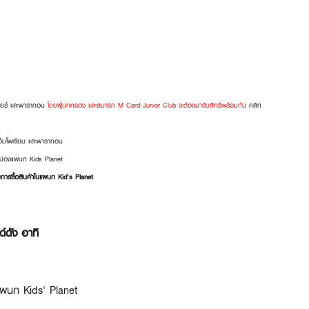
ียร์
และพารากอน
โดยผู้ปกครอง และสมาชิก M Card Junior Club จะต้องมารับสิทธิ์พร้อมกัน
คลิก
เอ็มโพเรียม และพารากอน
ูปองแผนก Kids Planet
การซื้อสินค้าในแผนก Kid's Planet
์ดัง อาทิ
แผนก Kids' Planet