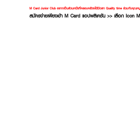
M Card Junior Club อยากเป็นส่วนหนึ่งที่ครอบครัวจะได้มีเวลา Quality time ร่วมกับคุณหน
สมัครง่ายเพียงเข้า M Card แอปพลิเคชัน >> เลือก Icon M