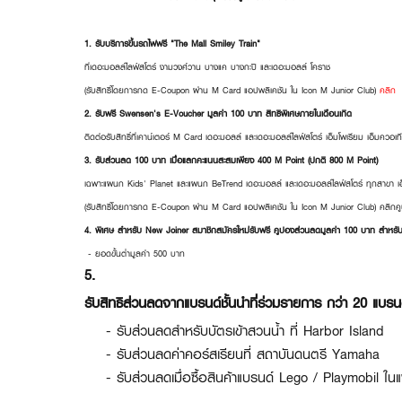
1. รับบริการขึ้นรถไฟฟรี "The Mall Smiley Train"
ที่เดอะมอลล์ไลฟ์สโตร์ งามวงศ์วาน บางแค บางกะปิ และเดอะมอลล์ โคราช
(รับสิทธิ์โดยการกด E-Coupon ผ่าน M Card แอปพลิเคชัน ใน Icon M Junior Club)
คลิก
2. รับฟรี Swensen's E-Voucher มูลค่า 100 บาท สิทธิพิเศษภายในเดือนเกิด
ติดต่อรับสิทธิ์ที่เคาน์เตอร์ M Card เดอะมอลล์ และเดอะมอลล์ไลฟ์สโตร์ เอ็มโพเรียม เอ็มควอเท
3. รับส่วนลด 100 บาท เมื่อแลกคะแนนสะสมเพียง 400 M Point (ปกติ 800 M Point)
เฉพาะแผนก Kids' Planet และแผนก BeTrend เดอะมอลล์ และเดอะมอลล์ไลฟ์สโตร์ ทุกสาขา 
(รับสิทธิ์โดยการกด E-Coupon ผ่าน M Card แอปพลิเคชัน ใน Icon M Junior Club)
คลิกค
4.
พิเศษ สำหรับ New Joiner สมาชิกสมัครใหม่รับฟรี คูปองส่วนลดมูลค่า 100 บาท สำหรับ
- ยอดขั้นต่ำมูลค่า 500 บาท
5.
รับสิทธิส่วนลดจากแบรนด์ชั้นนำที่ร่วมรายการ กว่า 20 แบรนด
- รับส่วนลดสำหรับบัตรเข้าสวนน้ำ ที่ Harbor Island
- รับส่วนลดค่าคอร์สเรียนที่ สถาบันดนตรี Yamaha
- รับส่วนลดเมื่อซื้อสินค้าแบรนด์ Lego / Playmobil ใน