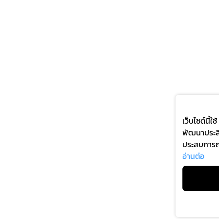
เว็บไซต์นี้
พัฒนาประส
ประสบการณ์ก
บริการที่เห
อ่านต่อ
โดยไม่มีกา
การใช้งาน 