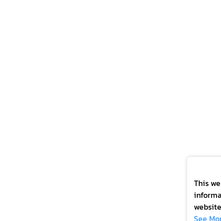
This we
informa
website
experie
See Mo