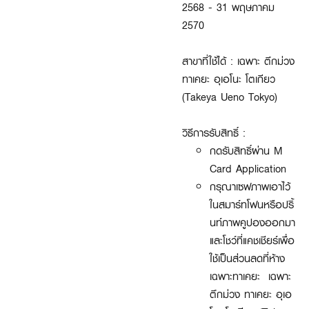
2568 - 31 พฤษภาคม
2570
สาขาที่ใช้ได้ : เฉพาะ ตึกม่วง
ทาเคยะ อุเอโนะ โตเกียว
(Takeya Ueno Tokyo)
วิธีการรับสิทธิ์ :
กดรับสิทธิ์ผ่าน M
Card Application
กรุณาเซฟภาพเอาไว้
ในสมาร์ทโฟนหรือปริ้
นท์ภาพคูปองออกมา
และโชว์ที่แคชเชียร์เพื่อ
ใช้เป็นส่วนลดที่ห้าง
เฉพาะทาเคยะ เฉพาะ
ตึกม่วง ทาเคยะ อุเอ