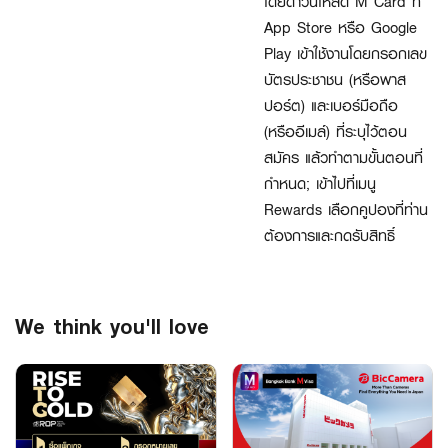
โดยดาวน์โหลด M Card ที่
App Store หรือ Google
Play เข้าใช้งานโดยกรอกเลข
บัตรประชาชน (หรือพาส
ปอร์ต) และเบอร์มือถือ
(หรืออีเมล์) ที่ระบุไว้ตอน
สมัคร แล้วทำตามขั้นตอนที่
กำหนด; เข้าไปที่เมนู
Rewards เลือกคูปองที่ท่าน
ต้องการและกดรับสิทธิ์
We think you'll love