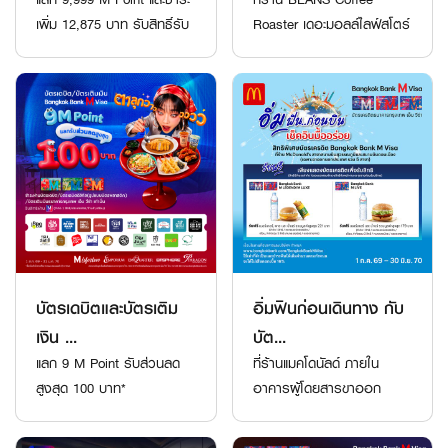
เพิ่ม 12,875 บาท รับสิทธิ์รับ
Roaster เดอะมอลล์ไลฟ์สโตร์
ประทาน...
บางกะปิ ชั้น...
บัตรเดบิตและบัตรเติม
อิ่มฟินก่อนเดินทาง กับ
เงิน ...
บัต...
แลก 9 M Point รับส่วนลด
ที่ร้านแมคโดนัลด์ ภายใน
สูงสุด 100 บาท*
อาคารผู้โดยสารขาออก
ระหว่างประเทศ ท่าอ...