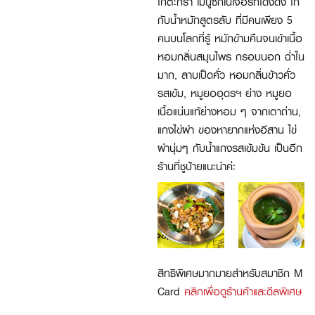
ไก่ตะกร้า เมนูซิกเนเจอร์ที่โด่งดัง ไก่
กับน้ำหมักสูตรลับ ที่มีคนเพียง 5
คนบนโลกที่รู้ หมักข้ามคืนจนเข้าเนื้อ
หอมกลิ่นสมุนไพร กรอบนอก ฉ่ำใน
มาก, ลาบเป็ดคั่ว หอมกลิ่นข้าวคั่ว
รสเข้ม, หมูยออุดรฯ ย่าง หมูยอ
เนื้อแน่นแท้ย่างหอม ๆ จากเตาถ่าน,
แกงไข่ผำ ของหายากแห่งอีสาน ไข่
ผำนุ่มๆ กับน้ำแกงรสเข้มข้น เป็นอีก
ร้านที่ชูป้ายแนะนำค่ะ
สิทธิพิเศษมากมายสำหรับสมาชิก M
Card
คลิกเพื่อดูร้านค้าและดีลพิเศษ