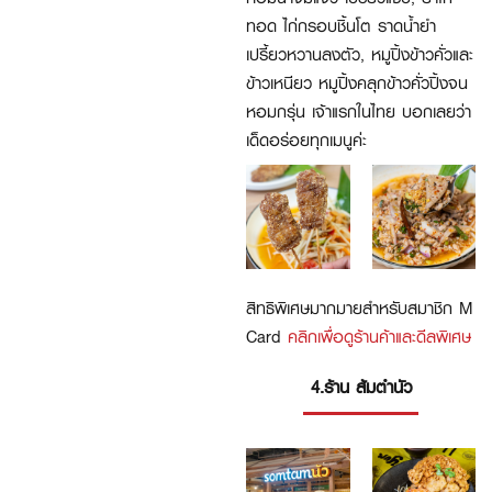
ทอด ไก่กรอบชิ้นโต ราดน้ำยำ
เปรี้ยวหวานลงตัว, หมูปิ้งข้าวคั่วและ
ข้าวเหนียว หมูปิ้งคลุกข้าวคั่วปิ้งจน
หอมกรุ่น เจ้าแรกในไทย บอกเลยว่า
เด็ดอร่อยทุกเมนูค่ะ
สิทธิพิเศษมากมายสำหรับสมาชิก M
Card
คลิกเพื่อดูร้านค้าและดีลพิเศษ
4.ร้าน ส้มตำนัว