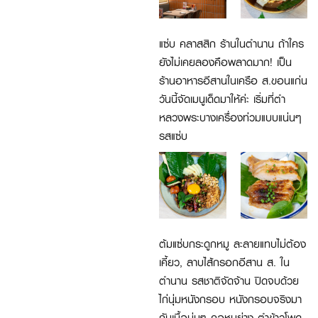
แซ่บ คลาสสิก ร้านในตำนาน ถ้าใคร
ยังไม่เคยลองคือพลาดมาก! เป็น
ร้านอาหารอีสานในเครือ ส.ขอนแก่น
วันนี้จัดเมนูเด็ดมาให้ค่ะ เริ่มที่ตำ
หลวงพระบางเครื่องท่วมแบบแน่นๆ
รสแซ่บ
ต้มแซ่บกระดูกหมู ละลายแทบไม่ต้อง
เคี้ยว, ลาบไส้กรอกอีสาน ส. ใน
ตำนาน รสชาติจัดจ้าน ปิดจบด้วย
ไก่นุ่มหนังกรอบ หนังกรอบจริงมา
กับเนื้อนุ่มๆ คอหมูย่าง ตำข้าวโพด