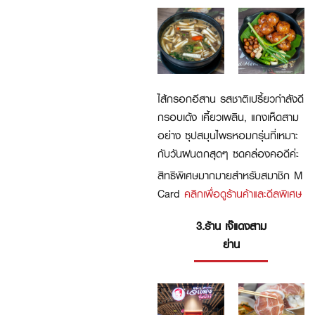
ไส้กรอกอีสาน รสชาติเปรี้ยวกำลังดี
กรอบเด้ง เคี้ยวเพลิน, แกงเห็ดสาม
อย่าง ซุปสมุนไพรหอมกรุ่นที่เหมาะ
กับวันฝนตกสุดๆ ซดคล่องคอดีค่ะ
สิทธิพิเศษมากมายสำหรับสมาชิก M
Card
คลิกเพื่อดูร้านค้าและดีลพิเศษ
3.ร้าน เจ๊แดงสาม
ย่าน