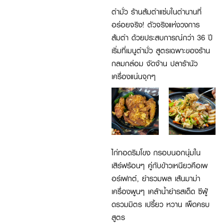
ตำมั่ว ร้านส้มตำแซ่บในตำนานที่
อร่อยจริง! ตัวจริงแห่งวงการ
ส้มตำ ด้วยประสบการณ์กว่า 36 ปี
เริ่มที่เมนูตำมั่ว สูตรเฉพาะของร้าน
กลมกล่อม จัดจ้าน ปลาร้านัว
เครื่องแน่นจุกๆ
ไก่ทอดริมโขง กรอบนอกนุ่มใน
เสิร์ฟร้อนๆ คู่กับข้าวเหนียวคือเพ
อร์เฟกต์, ยำรวมพล เส้นมาม่า
เครื่องพูนๆ เคล้าน้ำยำรสเด็ด ซีฟู้
ดรวมมิตร เปรี้ยว หวาน เผ็ดครบ
สูตร