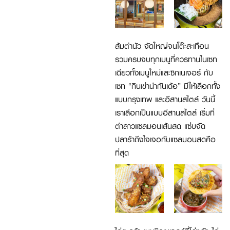
ส้มตำนัว จัดใหญ่จนโต๊ะสะเทือน
รวมครบจบทุกเมนูที่ควรทานในเซท
เดียวทั้งเมนูใหม่และซิกเนเจอร์ กับ
เซท “กินเข่านำกันเด้อ” มีให้เลือกทั้ง
แบบกรุงเทพ และอีสานสไตล์ วันนี้
เราเลือกเป็นแบบอีสานสไตล์ เริ่มที่
ตำลาวแซลมอนเส้นสด แซ่บจัด
ปลาร้าถึงใจเจอกับแซลมอนสดคือ
ที่สุด