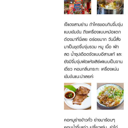
เจ๊แดงสามย่าน ถ้าใครชอบกินจิ้มจุ่ม
แบบเข้มข้น ถึงเครื่องแบบหม้อแตก
ต้องมาที่นี่เลย อร่อยมาก วันนี้สั่ง
มาเป็นชุดจิ้มจุ่มรวม หมู เนื้อ ผัก
สด น้ำซุปเดือดจัดแบบอีสานแท้ และ
ยังมีจิ้มจุ่มผัดแห้งเสิร์ฟแบบเป็นจาน
เดี่ยว หอมกลิ่นกระทะ เครื่องแน่น
เข้มข้นแนะนำเลยค่ะ
คอหมูย่างข้าวคั่ว ย่างมาร้อนๆ
หอมน้ำจิ้มแจ่ว เปรี้ยวแซ่บ, ยำไก่