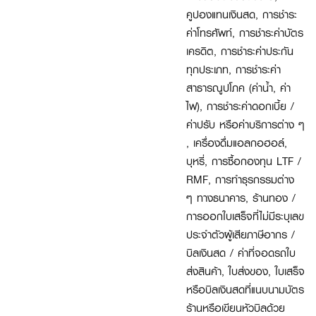
คูปองแทนเงินสด, การชำระ
ค่าโทรศัพท์, การชำระค่าบัตร
เครดิต, การชำระค่าประกัน
ทุกประเภท, การชำระค่า
สาธารณูปโภค (ค่าน้ำ, ค่า
ไฟ), การชำระค่าดอกเบี้ย /
ค่าปรับ หรือค่าบริการต่าง ๆ
, เครื่องดื่มแอลกอฮอล์,
บุหรี่, การซื้อกองทุน LTF /
RMF, การทำธุรกรรมต่าง
ๆ ทางธนาคาร, ร้านทอง /
การออกใบเสร็จที่ไม่มีระบุเลข
ประจำตัวผู้เสียภาษีอากร /
บิลเงินสด / ค่าที่จอดรถใบ
ส่งสินค้า, ใบส่งของ, ใบเสร็จ
หรือบิลเงินสดที่แนบนามบัตร
ร้านหรือเขียนหัวบิลด้วย