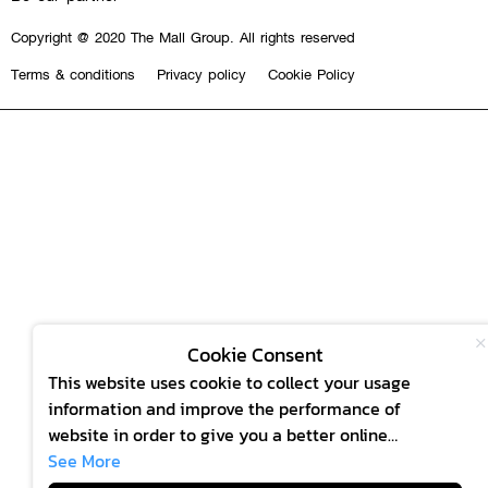
Copyright @ 2020 The Mall Group. All rights reserved
Terms & conditions
Privacy policy
Cookie Policy
Cookie Consent
This website uses cookie to collect your usage
information and improve the performance of
website in order to give you a better online
experience and offer products or services to suit
See More
your wish. By continuing to browse this website