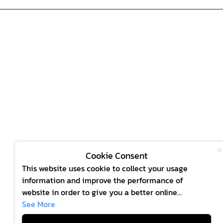
Cookie Consent
This website uses cookie to collect your usage
information and improve the performance of
website in order to give you a better online
experience and offer products or services to suit
See More
your wish. By continuing to browse this website