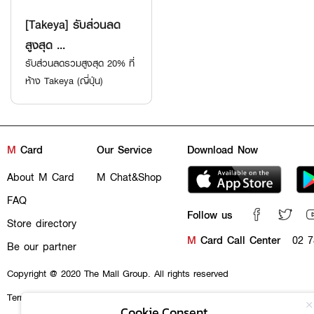
[Takeya] รับส่วนลด
สูงสุด ...
รับส่วนลดรวมสูงสุด 20% ที่
ห้าง Takeya (ญี่ปุ่น)
M
Card
Our Service
Download Now
About M Card
M Chat&Shop
FAQ
Follow us
Store directory
M
Card Call Center
02 7
Be our partner
Copyright @ 2020 The Mall Group. All rights reserved
Terms & conditions
Privacy policy
Cookie Policy
Cookie Consent