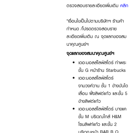
ตรวจสอบรายละเอียดเพิ่มเติม
คลิก
*เงื่อนไขเป็นไปตามบริษัทฯ ร้านค้า
กำหนด /โปรดตรวจสอบราย
ละเอียดเพิ่มเติม ณ จุดแลกของสม
นาคุณศูนย์ฯ
จุดแลกของสมนาคุณศูนย์ฯ
เดอะมอลล์ไลฟ์สโตร์ ท่าพระ
ชั้น G หน้าร้าน Starbucks
เดอะมอลล์ไลฟ์สโตร์
งามวงศ์วาน ชั้น 1 ข้างบันได
เลื่อน ฝั่งลิฟต์แก้ว และชั้น 5
ข้างลิฟต์แก้ว
เดอะมอลล์ไลฟ์สโตร์ บางแค
ชั้น M บริเวณใกล้ H&M
โซนลิฟท์แก้ว และชั้น 2
บริเวณหน้า BAR B Q