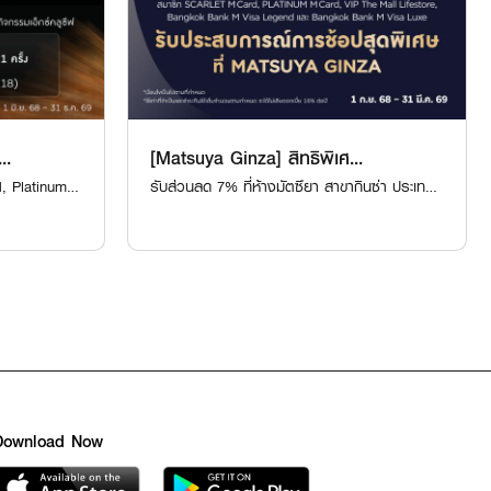
..
[Matsuya Ginza] สิทธิพิเศ...
d, Platinum
รับส่วนลด 7% ที่ห้างมัตซึยา สาขากินซ่า ประเทศ
ญี่ปุ่น
Download Now