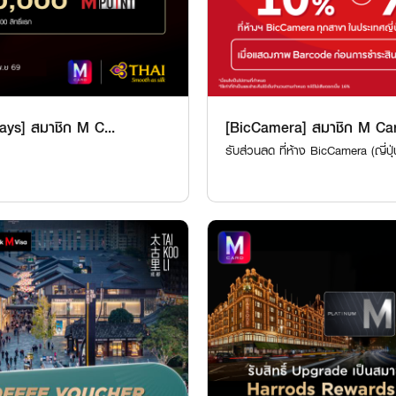
ays] สมาชิก M C...
[BicCamera] สมาชิก M Car
รับส่วนลด ที่ห้าง BicCamera (ญี่ปุ่